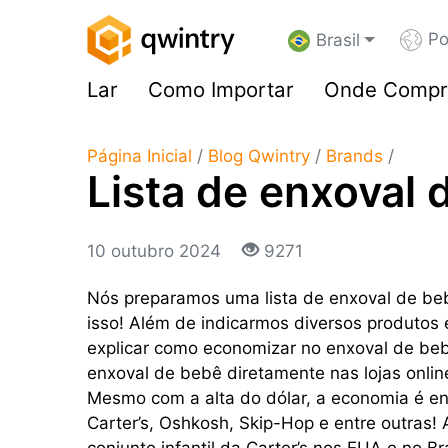
Po
Brasil
Lar
Como Importar
Onde Compr
Página Inicial
/
Blog Qwintry
/
Brands
/
Lista de enxoval 
10 outubro 2024
9271
Nós preparamos uma lista de enxoval de be
isso! Além de indicarmos diversos produtos
explicar como economizar no enxoval de bebê
enxoval de bebê diretamente nas lojas onlin
Mesmo com a alta do dólar, a economia é e
Carter’s, Oshkosh, Skip-Hop e entre outras!