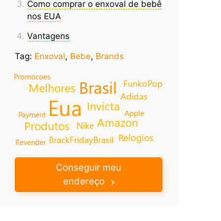
Como comprar o enxoval de bebê
nos EUA
Vantagens
Tag:
Enxoval
,
Bebe
,
Brands
Promocoes
Brasil
FunkoPop
Melhores
Adidas
Eua
Invicta
Apple
Payment
Amazon
Produtos
Nike
Relogios
BrackFridayBrasil
Revender
Conseguir meu
endereço