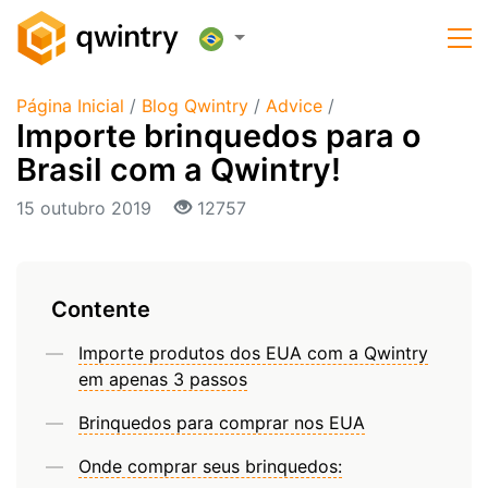
Página Inicial
/
Blog Qwintry
/
Advice
/
Importe brinquedos para o
Brasil com a Qwintry!
15 outubro 2019
12757
Contente
Importe produtos dos EUA com a Qwintry
em apenas 3 passos
Brinquedos para comprar nos EUA
Onde comprar seus brinquedos: