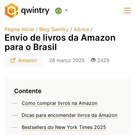
Página Inicial
/
Blog Qwintry
/
Advice
/
Envio de livros da Amazon
para o Brasil
Amazon
28 março 2025
2429
Contente
Como comprar livros na Amazon
Dicas para encomendar livros da Amazon
Bestsellers do New York Times 2025