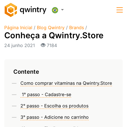
Página Inicial
/
Blog Qwintry
/
Brands
/
Conheça a Qwintry.Store
24 junho 2021
7184
Contente
Como comprar vitaminas na Qwintry.Store
1° passo - Cadastre-se
2° passo - Escolha os produtos
3° passo - Adicione no carrinho