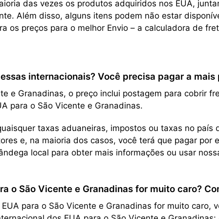
aioria das vezes os produtos adquiridos nos EUA, jun
te. Além disso, alguns itens podem não estar disponív
a os preços para o melhor Envio – a calculadora de fr
sas internacionais? Você precisa pagar a mais pe
e e Granadinas, o preço inclui postagem para cobrir fr
UA para o São Vicente e Granadinas.
uaisquer taxas aduaneiras, impostos ou taxas no país d
res e, na maioria dos casos, você terá que pagar por 
ndega local para obter mais informações ou usar nos
ra o São Vicente e Granadinas for muito caro? Co
A para o São Vicente e Granadinas for muito caro, ver
nternacional dos EUA para o São Vicente e Granadinas: