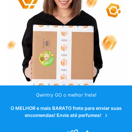
Qwintry GO o melhor frete!
O MELHOR e mais BARATO frete para enviar suas
encomendas! Envie até perfumes!