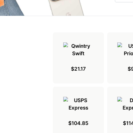
$21.17
$
$104.85
$11