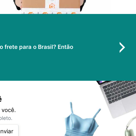
frete para o Brasil? Então
ê
 você.
leto.
nviar