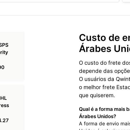
Custo de e
Árabes Un
O custo do frete d
90
depende das opções 
O usuários da Qwin
o melhor frete Est
que quiserem.
Qual é a forma mais 
Árabes Unidos?
4.27
A forma de envio mai