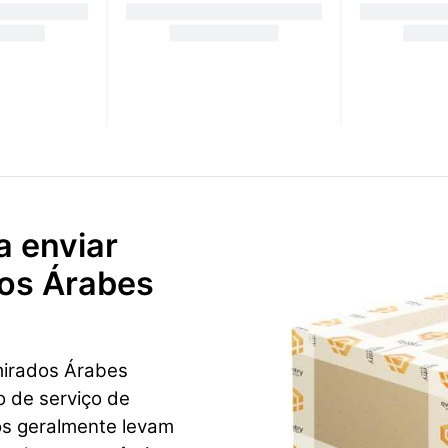
a enviar
os Árabes
mirados Árabes
 de serviço de
os geralmente levam