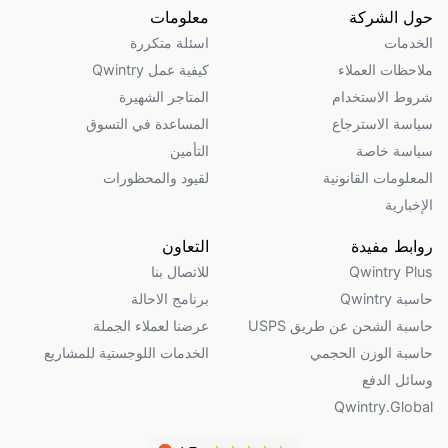
حول الشركة
معلومات
الخدمات
اسئلة متكررة
ملاحظات العملاء
كيفية عمل Qwintry
شروط الاستخدام
المتاجر الشهيرة
سياسة الاسترجاع
المساعدة في التسوق
سياسة خاصة
التأمين
المعلومات القانونية
لقيود والمحظورات
الإخبارية
روابط مفيدة
التعاون
Qwintry Plus
للاتصال بنا
حاسبة Qwintry
برنامج الاحالة
حاسبة الشحن عن طريق USPS
عرضنا لعملاء الجملة
حاسبة الوزن الحجمي
الخدمات اللوجستية للمشاريع
وسائل الدفع
Qwintry.Global