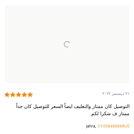
٢١ ديسمبر ٢٠٢٢
التوصيل كان ممتاز والتغليف ايضاً السعر للتوصيل كان جداً
ممتاز ف شكرا لكم
jahra,
CY058486688US