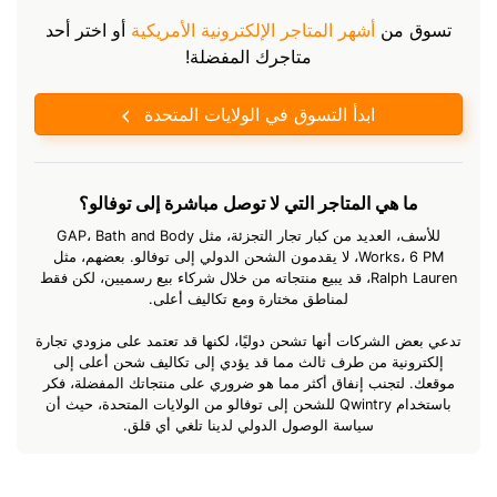
تسوق من
أشهر المتاجر الإلكترونية الأمريكية
أو اختر أحد
متاجرك المفضلة!
ابدأ التسوق في الولايات المتحدة
ما هي المتاجر التي لا توصل مباشرة إلى توفالو؟
للأسف، العديد من كبار تجار التجزئة، مثل GAP، Bath and Body
Works، 6 PM، لا يقدمون الشحن الدولي إلى توفالو. بعضهم، مثل
Ralph Lauren، قد يبيع منتجاته من خلال شركاء بيع رسميين، لكن فقط
لمناطق مختارة ومع تكاليف أعلى.
تدعي بعض الشركات أنها تشحن دوليًا، لكنها قد تعتمد على مزودي تجارة
إلكترونية من طرف ثالث مما قد يؤدي إلى تكاليف شحن أعلى إلى
موقعك. لتجنب إنفاق أكثر مما هو ضروري على منتجاتك المفضلة، فكر
باستخدام Qwintry للشحن إلى توفالو من الولايات المتحدة، حيث أن
سياسة الوصول الدولي لدينا تلغي أي قلق.