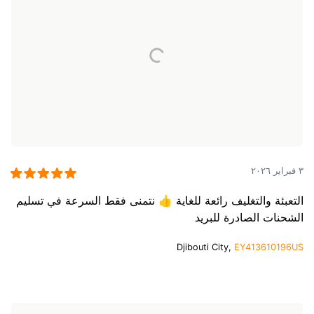
٣ فبراير ٢٠٢٦
التعبئة والتغليف رائعة للغاية 👍 نتمنى فقط السرعة في تسليم
الشحنات الصادرة للبريد
Djibouti City,
EY413610196US