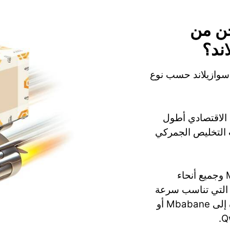
ن من
اند؟
 سوازيلاند حسب نوع
 بينما الشحن الاقتصادي أطول
راءات التخليص الجمركي
تقدم Qwintry الشحن إلى Mbabane, Manzini وجميع أنحاء
ة التي تناسب سرعة
تسليمك وميزانيتك. الشحن من الولايات المتحدة إلى Mbabane أو