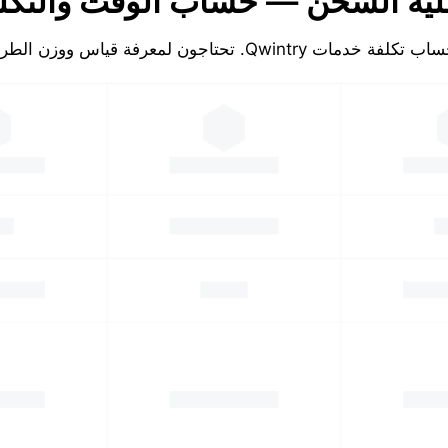
ية الشحن — حساب الوقت والتكل
تكلفة خدمات Qwintry. تحتاجون لمعرفة قياس ووزن الطرد!