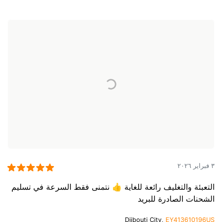
٣ فبراير ٢٠٢٦
التعبئة والتغليف رائعة للغاية 👍 نتمنى فقط السرعة في تسليم
الشحنات الصادرة للبريد
Djibouti City,
EY413610196US