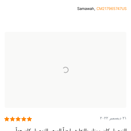
Samawah,
CM217965747US
٢١ ديسمبر ٢٠٢٢
التوصيل كان ممتاز والتغليف ايضاً السعر للتوصيل كان جداً