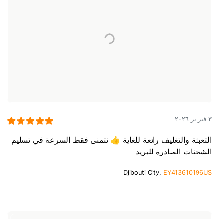
٣ فبراير ٢٠٢٦
التعبئة والتغليف رائعة للغاية 👍 نتمنى فقط السرعة في تسليم
الشحنات الصادرة للبريد
Djibouti City,
EY413610196US