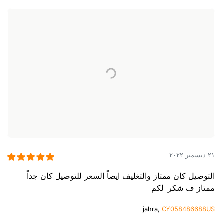
٢١ ديسمبر ٢٠٢٢
التوصيل كان ممتاز والتغليف ايضاً السعر للتوصيل كان جداً
ممتاز ف شكرا لكم
jahra,
CY058486688US