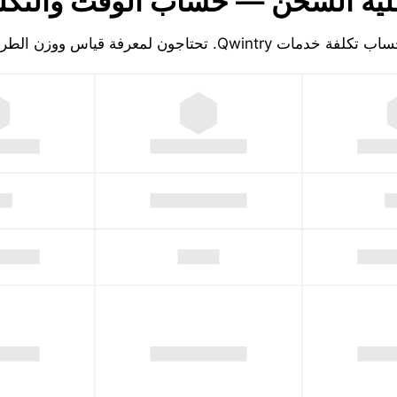
ية الشحن — حساب الوقت والتكل
تكلفة خدمات Qwintry. تحتاجون لمعرفة قياس ووزن الطرد!