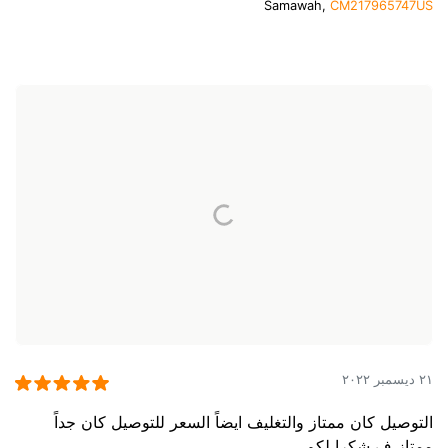
Samawah,
CM217965747US
٢١ ديسمبر ٢٠٢٢
التوصيل كان ممتاز والتغليف ايضاً السعر للتوصيل كان جداً
ممتاز ف شكرا لكم