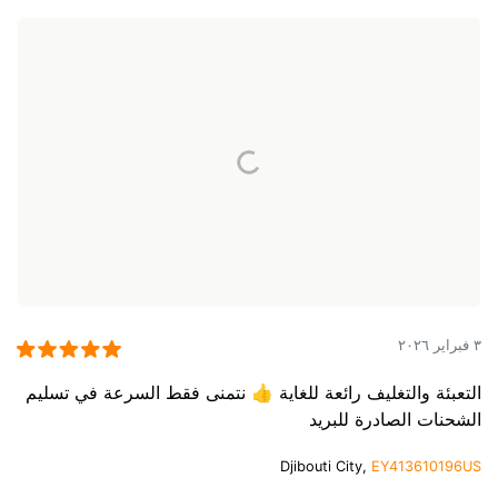
٣ فبراير ٢٠٢٦
التعبئة والتغليف رائعة للغاية 👍 نتمنى فقط السرعة في تسليم
الشحنات الصادرة للبريد
Djibouti City,
EY413610196US