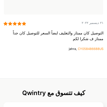
٢١ ديسمبر ٢٠٢٢
التوصيل كان ممتاز والتغليف ايضاً السعر للتوصيل كان جداً
ممتاز ف شكرا لكم
jahra,
CY058486688US
كيف تتسوق مع Qwintry