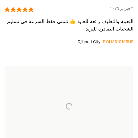
٣ فبراير ٢٠٢٦
التعبئة والتغليف رائعة للغاية 👍 نتمنى فقط السرعة في تسليم
الشحنات الصادرة للبريد
Djibouti City,
EY413610196US