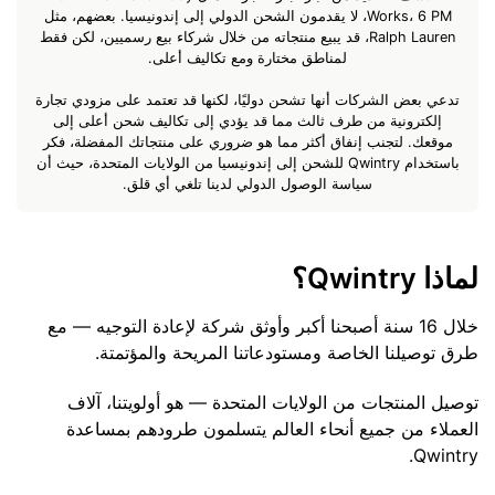
Works، 6 PM، لا يقدمون الشحن الدولي إلى إندونيسيا. بعضهم، مثل
Ralph Lauren، قد يبيع منتجاته من خلال شركاء بيع رسميين، لكن فقط
لمناطق مختارة ومع تكاليف أعلى.
تدعي بعض الشركات أنها تشحن دوليًا، لكنها قد تعتمد على مزودي تجارة
إلكترونية من طرف ثالث مما قد يؤدي إلى تكاليف شحن أعلى إلى
موقعك. لتجنب إنفاق أكثر مما هو ضروري على منتجاتك المفضلة، فكر
باستخدام Qwintry للشحن إلى إندونيسيا من الولايات المتحدة، حيث أن
سياسة الوصول الدولي لدينا تلغي أي قلق.
لماذا Qwintry؟
خلال 16 سنة أصبحنا أكبر وأوثق شركة لإعادة التوجيه — مع
طرق توصيلنا الخاصة ومستودعاتنا المريحة والمؤتمتة.
توصيل المنتجات من الولايات المتحدة — هو أولويتنا، آلاف
العملاء من جميع أنحاء العالم يتسلمون طرودهم بمساعدة
Qwintry.