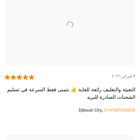
٣ فبراير ٢٠٢٦
التعبئة والتغليف رائعة للغاية 👍 نتمنى فقط السرعة في تسليم
الشحنات الصادرة للبريد
Djibouti City,
EY413610196US