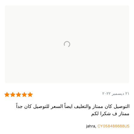
٢١ ديسمبر ٢٠٢٢
التوصيل كان ممتاز والتغليف ايضاً السعر للتوصيل كان جداً
ممتاز ف شكرا لكم
jahra,
CY058486688US