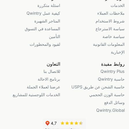
الخدمات
اسئلة متكررة
ملاحظات العملاء
كيفية عمل Qwintry
شروط الاستخدام
المتاجر الشهيرة
سياسة الاسترجاع
المساعدة في التسوق
سياسة خاصة
التأمين
المعلومات القانونية
لقيود والمحظورات
الإخبارية
روابط مفيدة
التعاون
Qwintry Plus
للاتصال بنا
حاسبة Qwintry
برنامج الاحالة
حاسبة الشحن عن طريق USPS
عرضنا لعملاء الجملة
حاسبة الوزن الحجمي
الخدمات اللوجستية للمشاريع
وسائل الدفع
Qwintry.Global