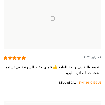
٣ فبراير ٢٠٢٦
التعبئة والتغليف رائعة للغاية 👍 نتمنى فقط السرعة في تسليم
الشحنات الصادرة للبريد
Djibouti City,
EY413610196US