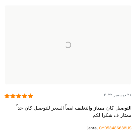
٢١ ديسمبر ٢٠٢٢
التوصيل كان ممتاز والتغليف ايضاً السعر للتوصيل كان جداً
ممتاز ف شكرا لكم
jahra,
CY058486688US