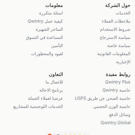
حول الشركة
معلومات
الخدمات
اسئلة متكررة
ملاحظات العملاء
كيفية عمل Qwintry
شروط الاستخدام
المتاجر الشهيرة
سياسة الاسترجاع
المساعدة في التسوق
سياسة خاصة
التأمين
المعلومات القانونية
لقيود والمحظورات
الإخبارية
روابط مفيدة
التعاون
Qwintry Plus
للاتصال بنا
حاسبة Qwintry
برنامج الاحالة
حاسبة الشحن عن طريق USPS
عرضنا لعملاء الجملة
حاسبة الوزن الحجمي
الخدمات اللوجستية للمشاريع
وسائل الدفع
Qwintry.Global