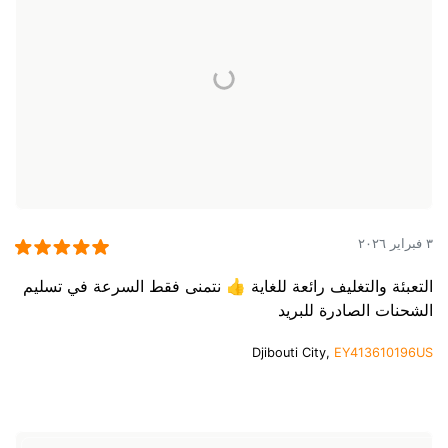
٣ فبراير ٢٠٢٦
التعبئة والتغليف رائعة للغاية 👍 نتمنى فقط السرعة في تسليم
الشحنات الصادرة للبريد
Djibouti City,
EY413610196US