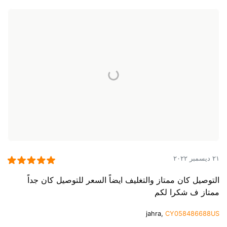
٢١ ديسمبر ٢٠٢٢
التوصيل كان ممتاز والتغليف ايضاً السعر للتوصيل كان جداً
ممتاز ف شكرا لكم
jahra,
CY058486688US