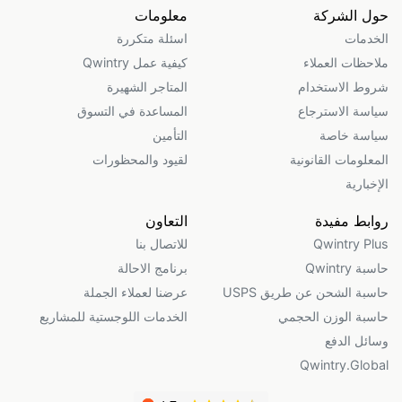
حول الشركة
معلومات
الخدمات
اسئلة متكررة
ملاحظات العملاء
كيفية عمل Qwintry
شروط الاستخدام
المتاجر الشهيرة
سياسة الاسترجاع
المساعدة في التسوق
سياسة خاصة
التأمين
المعلومات القانونية
لقيود والمحظورات
الإخبارية
روابط مفيدة
التعاون
Qwintry Plus
للاتصال بنا
حاسبة Qwintry
برنامج الاحالة
حاسبة الشحن عن طريق USPS
عرضنا لعملاء الجملة
حاسبة الوزن الحجمي
الخدمات اللوجستية للمشاريع
وسائل الدفع
Qwintry.Global