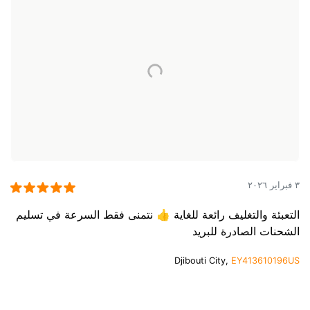
٣ فبراير ٢٠٢٦
التعبئة والتغليف رائعة للغاية 👍 نتمنى فقط السرعة في تسليم
الشحنات الصادرة للبريد
Djibouti City,
EY413610196US