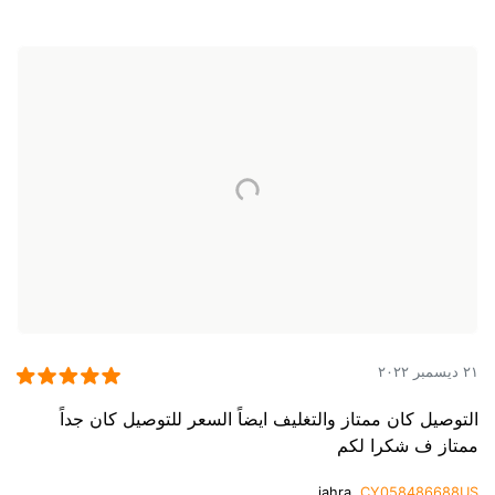
٢١ ديسمبر ٢٠٢٢
التوصيل كان ممتاز والتغليف ايضاً السعر للتوصيل كان جداً
ممتاز ف شكرا لكم
jahra,
CY058486688US