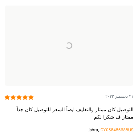
٢١ ديسمبر ٢٠٢٢
التوصيل كان ممتاز والتغليف ايضاً السعر للتوصيل كان جداً
ممتاز ف شكرا لكم
jahra,
CY058486688US