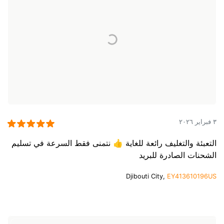
٣ فبراير ٢٠٢٦
التعبئة والتغليف رائعة للغاية 👍 نتمنى فقط السرعة في تسليم
الشحنات الصادرة للبريد
Djibouti City,
EY413610196US