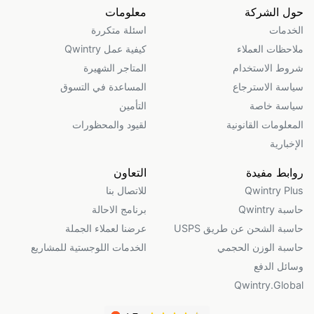
حول الشركة
معلومات
الخدمات
اسئلة متكررة
ملاحظات العملاء
كيفية عمل Qwintry
شروط الاستخدام
المتاجر الشهيرة
سياسة الاسترجاع
المساعدة في التسوق
سياسة خاصة
التأمين
المعلومات القانونية
لقيود والمحظورات
الإخبارية
روابط مفيدة
التعاون
Qwintry Plus
للاتصال بنا
حاسبة Qwintry
برنامج الاحالة
حاسبة الشحن عن طريق USPS
عرضنا لعملاء الجملة
حاسبة الوزن الحجمي
الخدمات اللوجستية للمشاريع
وسائل الدفع
Qwintry.Global