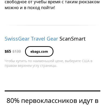
свободное от учебы время с таким рюкзаком
можно и в поход пойти!
SwissGear Travel Gear
ScanSmart
$65
$130
ebags.com
Чтобы купить по наименьшей цене, выберите США в
правом верхнем углу страницы.
80% первоклассников идут в