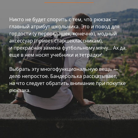
Никто не будет спорить с тем, что рюкзак —
главный атрибут школьника. Это и повод для
гордости (у первоклашек, конечно), модный
аксессуар (привет старшеклассникам),
и прекрасная замена футбольному мячу… Ах да,
еще в нем носят учебники и тетрадки!
Выбрать эту многофункциональную вещь —
дело непростое. Бандеролька рассказывает,
на что следует обратить внимание при покупке
рюкзака.