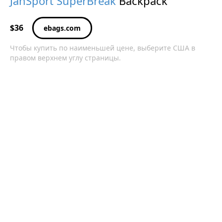
JanSport
SuperBreak
Backpack
$36
ebags.com
Чтобы купить по наименьшей цене, выберите США в
правом верхнем углу страницы.