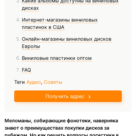
Какие альбомы доступны на виниловых
дисках
Интернет-магазины виниловых
пластинок в США
Онлайн-магазины виниловых дисков
Европы
Виниловые пластинки оптом
FAQ
Теги
Аудио
,
Советы
Получить адрес
Меломаны, собирающие фонотеки, наверняка
знают о преимуществах покупки дисков за
рубежом. Но как решить вопросы логистики в