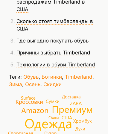
распродажам Timberland в
США
Сколько стоят тимберленды в
США
Где выгодно покупать обувь
Причины выбрать Timberland
Технологии в обуви Timberland
Теги:
Обувь
,
Ботинки
,
Timberland
,
Зима
,
Осень
,
Скидки
Доставка
Surface
Сумки
Кроссовки
ZARA
Премиум
Amazon
Одежда
США
Очки
Хромбук
Духи
Спортивная
Dyson