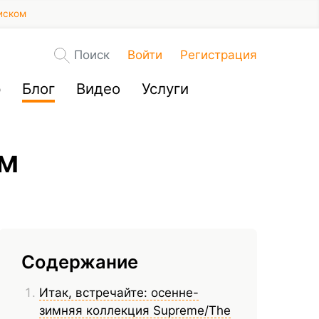
иском
Поиск
Войти
Регистрация
р
Блог
Видео
Услуги
ом
Содержание
Итак, встречайте: осенне-
зимняя коллекция Supreme/The