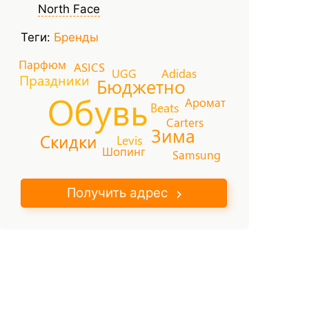
North Face
Теги:
Бренды
Парфюм
ASICS
UGG
Adidas
Праздники
Бюджетно
Обувь
Аромат
Beats
Carters
Зима
Скидки
Levis
Шопинг
Samsung
Получить адрес