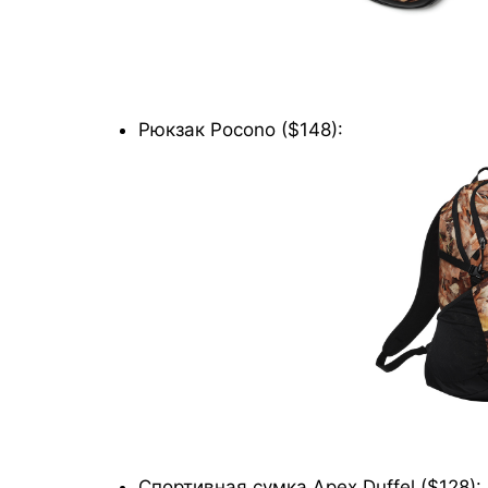
Рюкзак Pocono ($148):
Спортивная сумка Apex Duffel ($128):