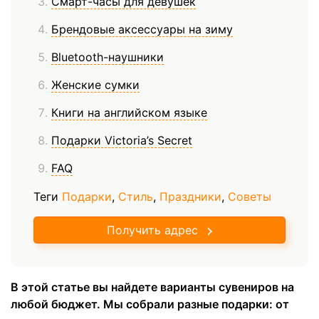
Смарт-часы для девушек
Брендовые аксессуары на зиму
Bluetooth-наушники
Женские сумки
Книги на английском языке
Подарки Victoria’s Secret
FAQ
Теги
Подарки
,
Стиль
,
Праздники
,
Советы
Получить адрес
В этой статье вы найдете варианты сувениров на
любой бюджет. Мы собрали разные подарки: от