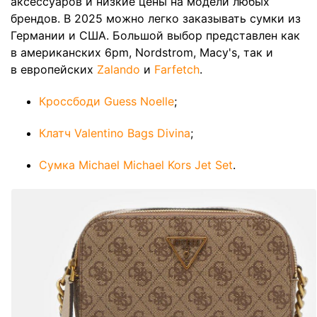
аксессуаров и низкие цены на модели любых
брендов. В 2025 можно легко заказывать сумки из
Германии и США. Большой выбор представлен как
в американских 6pm, Nordstrom, Macy's, так и
в европейских
Zalando
и
Farfetch
.
Кроссбоди Guess Noelle
;
Клатч Valentino Bags Divina
;
Сумка Michael Michael Kors Jet Set
.