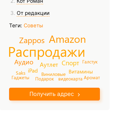
Кот Роман
От редакции
Теги:
Советы
Amazon
Zappos
Распродажи
Аудио
Галстук
Спорт
Аутлет
iPad
Витамины
Saks
Виниловые
Гаджеты
Аромат
Подарок
видеокарта
Получить адрес