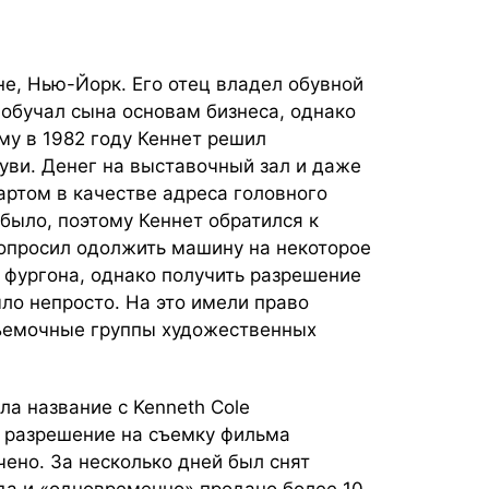
не, Нью-Йорк. Его отец владел обувной
 обучал сына основам бизнеса, однако
му в 1982 году Кеннет решил
буви. Денег на выставочный зал и даже
артом в качестве адреса головного
 было, поэтому Кеннет обратился к
попросил одолжить машину на некоторое
 фургона, однако получить разрешение
ло непросто. На это имели право
съемочные группы художественных
ла название с Kenneth Cole
, и разрешение на съемку фильма
ено. За несколько дней был снят
да и «одновременно» продано более 10