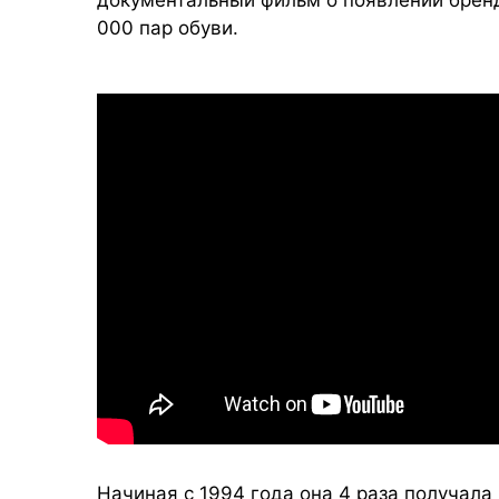
000 пар обуви.
Начиная с 1994 года она 4 раза получала 