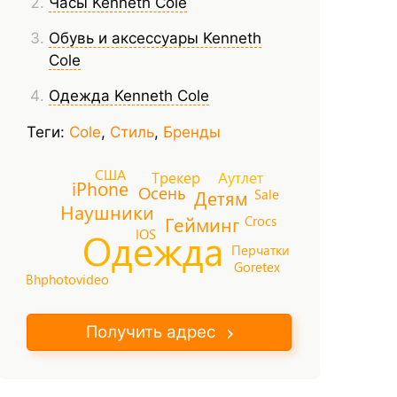
Часы Kenneth Cole
Обувь и аксессуары Kenneth
Cole
Одежда Kenneth Cole
Теги:
Cole
,
Стиль
,
Бренды
США
Аутлет
Трекер
iPhone
Осень
Sale
Детям
Наушники
Гейминг
Crocs
Одежда
IOS
Перчатки
Goretex
Bhphotovideo
Получить адрес