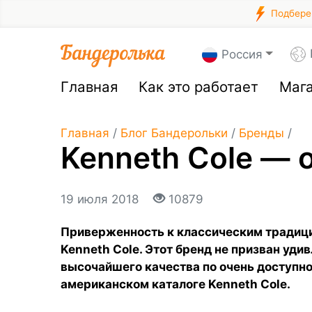
Подберем
Россия
Главная
Как это работает
Маг
Главная
/
Блог Бандерольки
/
Бренды
/
Kenneth Cole — 
19 июля 2018
10879
Приверженность к классическим традици
Kenneth Cole. Этот бренд не призван уди
высочайшего качества по очень доступной
американском каталоге Kenneth Cole.