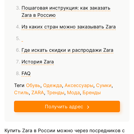
Пошаговая инструкция: как заказать
Zara в Россию
Из каких стран можно заказывать Zara
Где искать скидки и распродажи Zara
История Zara
FAQ
Теги
Обувь
,
Одежда
,
Аксессуары
,
Сумки
,
Стиль
,
ZARA
,
Тренды
,
Мода
,
Бренды
Получить адрес
Купить Zara в России можно через посредников с