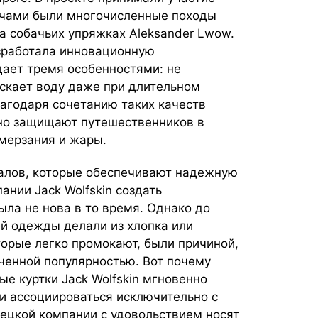
плечами были многочисленные походы
на собачьих упряжках Aleksander Lwow.
зработала инновационную
дает тремя особенностями: не
ускает воду даже при длительном
лагодаря сочетанию таких качеств
ежно защищают путешественников в
амерзания и жары.
алов, которые обеспечивают надежную
ании Jack Wolfskin создать
ыла не нова в то время. Однако до
ей одежды делали из хлопка или
торые легко промокают, были причиной,
иченной популярностью. Вот почему
е куртки Jack Wolfskin мгновенно
ли ассоциироваться исключительно с
ецкой компании с удовольствием носят