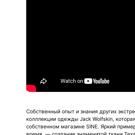
Собственный опыт и знания других экстр
колллекции одежды Jack Wolfskin, котора
собственном магазине SINE. Яркий пример
время, — создание знаменитой ткани Texa