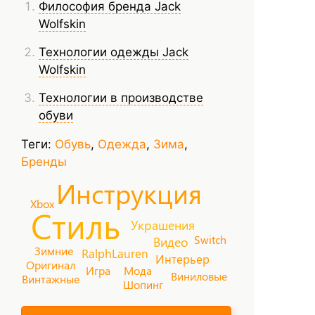
Философия бренда Jack
Wolfskin
Технологии одежды Jack
Wolfskin
Технологии в производстве
обуви
Теги:
Обувь
,
Одежда
,
Зима
,
Бренды
Инструкция
Xbox
Стиль
Украшения
Switch
Видео
Зимние
RalphLauren
Интерьер
Оригинал
Игра
Мода
Виниловые
Винтажные
Шопинг