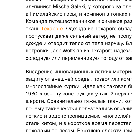
альпинист Mischa Saleki, у которого за 
в Гималайские горы, и чемпион в гонках 
Команда путешественников и химиков ра
ткань
Texapore
. Одежда из Texapore обла
пропускает даже сильный ветер, не проп
дожде и отводит тепло от тела наружу. Б
ветровки Jack Wolfskin из Texapore над
холодную или переменчивую погоду от з
Внедрение инновационных легких матери
защиту от внешней среды, позволили комп
многослойные куртки. Идея как таковая б
1980-х основу конструкции у такой верхн
шерсти. Сравнительно тяжелые ткани, ко
почему такие куртки пользовались огран
легкие и водонепроницаемые многослойны
стали хитом, и в короткое время переста
походами по лесам. Верхнюю одежду нем