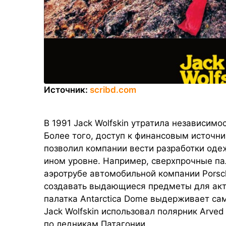
Источник:
scribd.com
В 1991 Jack Wolfskin утратила независим
Более того, доступ к финансовым источ
позволил компании вести разработки оде
ином уровне. Например, сверхпрочные па
аэротрубе автомобильной компании Pors
создавать выдающиеся предметы для акт
палатка Antarctica Dome выдерживает са
Jack Wolfskin использовал полярник Arve
по ледникам Патагонии.