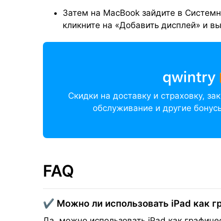
Затем на MacBook зайдите в Системн
кликните на «Добавить дисплей» и вы
Скидки на доставку и страховку, з
обслуживание и другие бонусы
FAQ
✔️ Можно ли использовать iPad как 
Да, можно использовать iPad как графиче