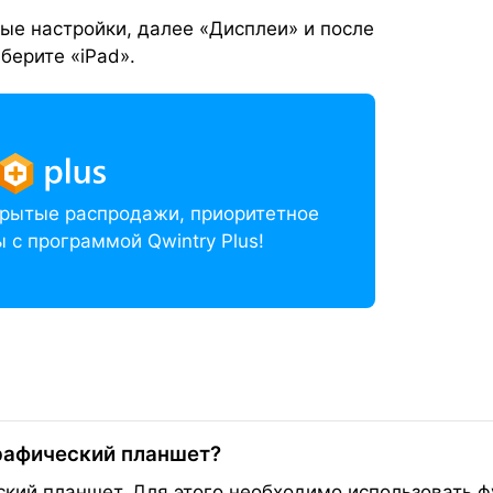
ые настройки, далее «Дисплеи» и после
берите «iPad».
акрытые распродажи, приоритетное
 с программой Qwintry Plus!
графический планшет?
ский планшет. Для этого необходимо использовать 