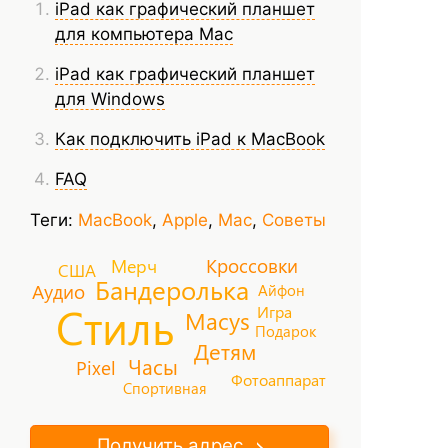
iPad как графический планшет
для компьютера Mac
iPad как графический планшет
для Windows
Как подключить iPad к MacBook
FAQ
Теги:
MacBook
,
Apple
,
Mac
,
Советы
Кроссовки
Мерч
США
Бандеролька
Аудио
Айфон
Стиль
Игра
Macys
Подарок
Детям
Часы
Pixel
Фотоаппарат
Спортивная
Получить адрес