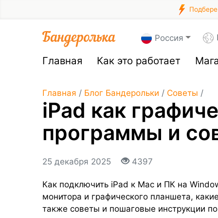
Подберем
Россия
Главная
Как это работает
Маг
Главная
/
Блог Бандерольки
/
Советы
/
iPad как графич
программы и со
25 декабря 2025
4397
Как подключить iPad к Mac и ПК на Windo
монитора и графического планшета, какие
также советы и пошаговые инструкции по