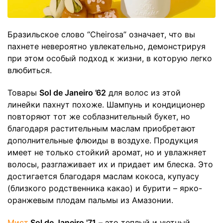
Бразильское слово “Cheirosa” означает, что вы
пахнете невероятно увлекательно, демонстрируя
при этом особый подход к жизни, в которую легко
влюбиться.
Товары
Sol de Janeiro ’62
для волос из этой
линейки пахнут похоже. Шампунь и кондиционер
повторяют тот же соблазнительный букет, но
благодаря растительным маслам приобретают
дополнительные флюиды в воздухе. Продукция
имеет не только стойкий аромат, но и увлажняет
волосы, разглаживает их и придает им блеска. Это
достигается благодаря маслам кокоса, купуасу
(близкого родственника какао) и бурити – ярко-
оранжевым плодам пальмы из Амазонии.
Мист
Sol de Janeiro '71
– это теплый и уютный