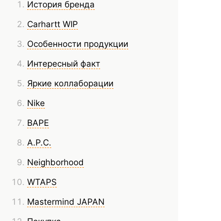
История бренда
Carhartt WIP
Особенности продукции
Интересный факт
Яркие коллаборации
Nike
BAPE
A.P.C.
Neighborhood
WTAPS
Mastermind JAPAN