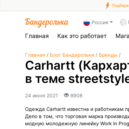
Подберем
Россия
Главная
Как это работает
Маг
Главная
/
Блог Бандерольки
/
Бренды
/
Carhartt (Кархар
в теме streetstyl
24 июня 2021
8908
Одежда Carhartt известна и работникам 
Дело в том, что торговая марка производ
модную молодежную линейку Work In Prog