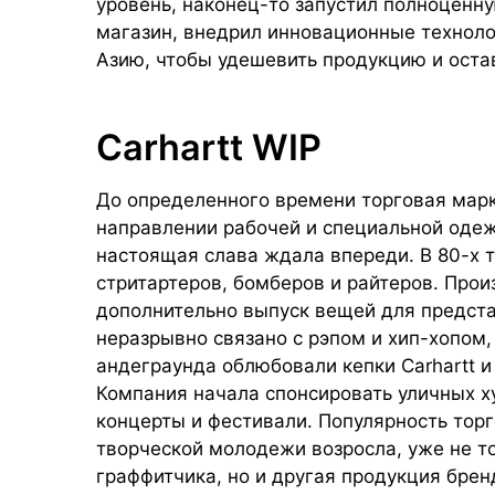
уровень, наконец-то запустил полноценн
магазин, внедрил инновационные техноло
Азию, чтобы удешевить продукцию и остав
Carhartt WIP
До определенного времени торговая марк
направлении рабочей и специальной одеж
настоящая слава ждала впереди. В 80-х т
стритартеров, бомберов и райтеров. Прои
дополнительно выпуск вещей для предста
неразрывно связано с рэпом и хип-хопом
андеграунда облюбовали кепки Carhartt и
Компания начала спонсировать уличных х
концерты и фестивали. Популярность тор
творческой молодежи возросла, уже не то
граффитчика, но и другая продукция брен