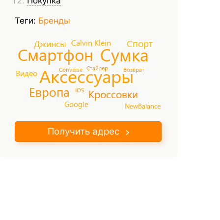
Покупка
Теги:
Бренды
Спорт
Джинсы
Calvin Klein
Сумка
Смартфон
Аксессуары
Стайлер
Converse
Возврат
Видео
Европа
IOS
Кроссовки
Google
NewBalance
Получить адрес