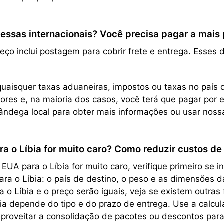
sas internacionais? Você precisa pagar a mais pe
reço inclui postagem para cobrir frete e entrega. Esses
uaisquer taxas aduaneiras, impostos ou taxas no país d
res e, na maioria dos casos, você terá que pagar por 
ndega local para obter mais informações ou usar nos
a o Líbia for muito caro? Como reduzir custos de
A para o Líbia for muito caro, verifique primeiro se i
para o Líbia: o país de destino, o peso e as dimensões
o Líbia e o preço serão iguais, veja se existem outras
 depende do tipo e do prazo de entrega. Use a calcula
roveitar a consolidação de pacotes ou descontos par