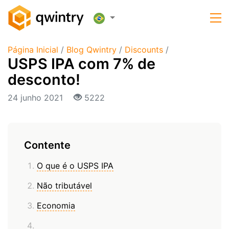
Página Inicial
/
Blog Qwintry
/
Discounts
/
USPS IPA com 7% de
desconto!
24 junho 2021
5222
Contente
O que é o USPS IPA
Não tributável
Economia