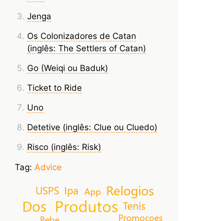
Jenga
Os Colonizadores de Catan
(inglês: The Settlers of Catan)
Go (Weiqi ou Baduk)
Ticket to Ride
Uno
Detetive (inglês: Clue ou Cluedo)
Risco (inglês: Risk)
Tag:
Advice
Relogios
USPS
Ipa
App
Produtos
Dos
Tenis
Promocoes
Bebe