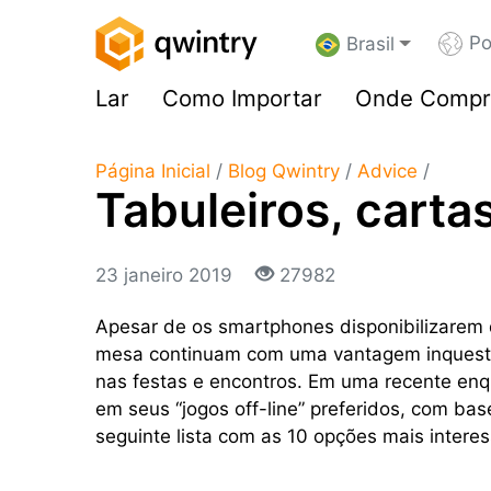
Po
Brasil
Lar
Como Importar
Onde Compr
Página Inicial
/
Blog Qwintry
/
Advice
/
Tabuleiros, carta
23 janeiro 2019
27982
Apesar de os smartphones disponibilizarem 
mesa continuam com uma vantagem inquestio
nas festas e encontros. Em uma recente enq
em seus “jogos off-line” preferidos, com ba
seguinte lista com as 10 opções mais intere