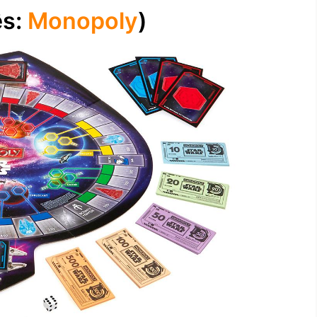
ês:
Monopoly
)