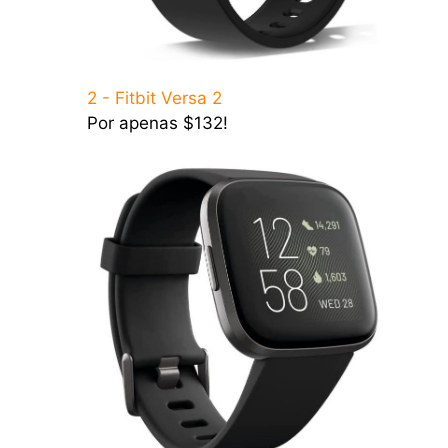
2 - Fitbit Versa 2
Por apenas $132!