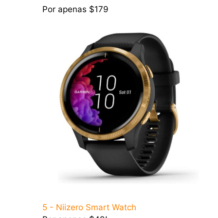
Por apenas $179
5 - Niizero Smart Watch