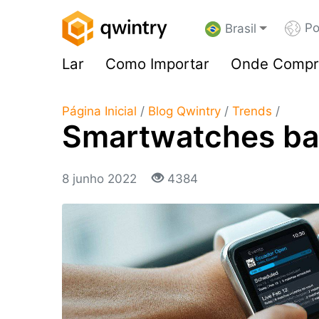
Po
Brasil
Lar
Como Importar
Onde Compr
Página Inicial
/
Blog Qwintry
/
Trends
/
Smartwatches ba
8 junho 2022
4384