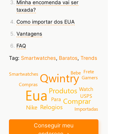
Minha encomenda vai ser
taxada?
Como importar dos EUA
Vantagens
FAQ
Tag:
Smartwatches
,
Baratos
,
Trends
Frete
Bebe
Qwintry
Smartwatches
Gamers
Compras
Watch
Eua
Produtos
USPS
Para
Comprar
Relogios
Nike
Importadas
Conseguir meu
endereço