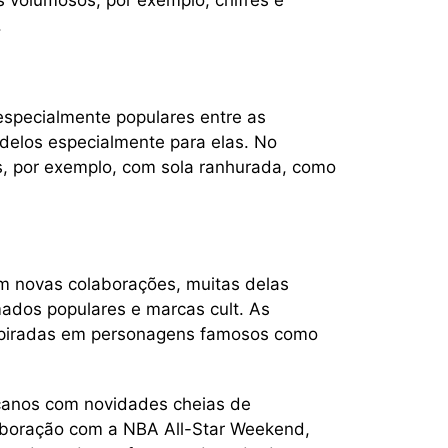
s volumosos, por exemplo, chifres e
.
especialmente populares entre as
delos especialmente para elas. No
s, por exemplo, com sola ranhurada, como
m novas colaborações, muitas delas
dos populares e marcas cult. As
nspiradas em personagens famosos como
canos com novidades cheias de
laboração com a NBA All-Star Weekend,