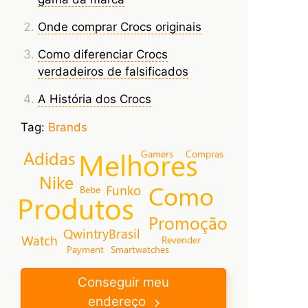
Onde comprar Crocs originais
Como diferenciar Crocs
verdadeiros de falsificados
A História dos Crocs
Tag:
Brands
Melhores
Adidas
Gamers
Compras
Nike
Como
Funko
Bebe
Produtos
Promoção
QwintryBrasil
Watch
Revender
Payment
Smartwatches
Conseguir meu
endereço