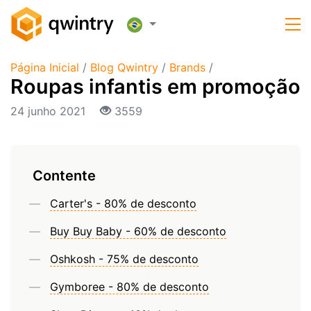
Página Inicial
/
Blog Qwintry
/
Brands
/
Roupas infantis em promoção
24 junho 2021
3559
Contente
Carter's - 80% de desconto
Buy Buy Baby - 60% de desconto
Oshkosh - 75% de desconto
Gymboree - 80% de desconto