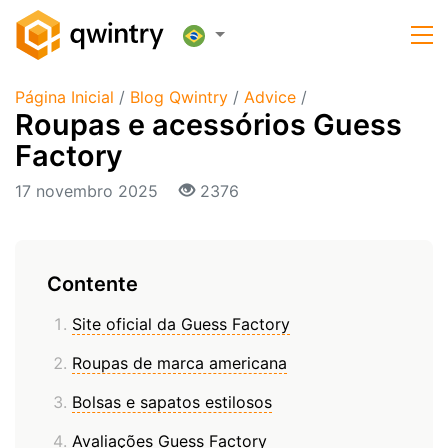
Página Inicial
/
Blog Qwintry
/
Advice
/
Roupas e acessórios Guess
Factory
17 novembro 2025
2376
Contente
Site oficial da Guess Factory
Roupas de marca americana
Bolsas e sapatos estilosos
Avaliações Guess Factory