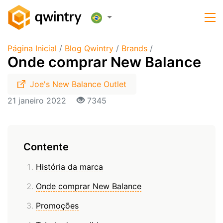
Página Inicial
/
Blog Qwintry
/
Brands
/
Onde comprar New Balance
Joe's New Balance Outlet
21 janeiro 2022
7345
Contente
História da marca
Onde comprar New Balance
Promoções