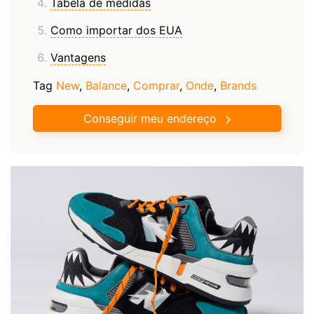
Tabela de medidas
Como importar dos EUA
Vantagens
Tag
New
,
Balance
,
Comprar
,
Onde
,
Brands
Conseguir meu endereço