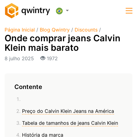
Página Inicial
/
Blog Qwintry
/
Discounts
/
Onde comprar jeans Calvin
Klein mais barato
8 julho 2025
1972
Contente
Preço do Calvin Klein Jeans na América
Tabela de tamanhos de jeans Calvin Klein
História da marca