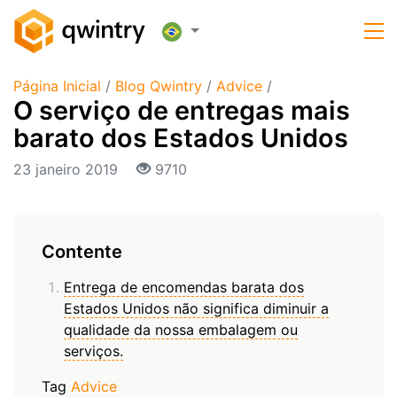
Página Inicial
/
Blog Qwintry
/
Advice
/
​O serviço de entregas mais
barato dos Estados Unidos
23 janeiro 2019
9710
Contente
Entrega de encomendas barata dos
Estados Unidos não significa diminuir a
qualidade da nossa embalagem ou
serviços.
Tag
Advice