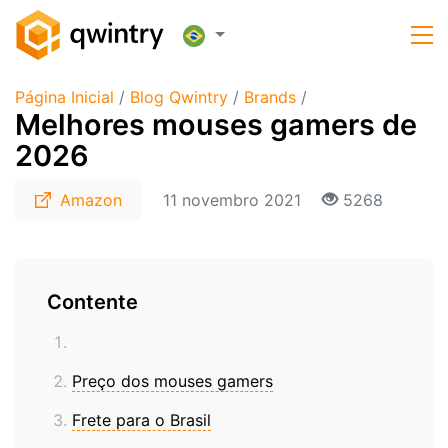
Página Inicial
/
Blog Qwintry
/
Brands
/
Melhores mouses gamers de
2026
Amazon
11 novembro 2021
5268
Contente
Preço dos mouses gamers
Frete para o Brasil