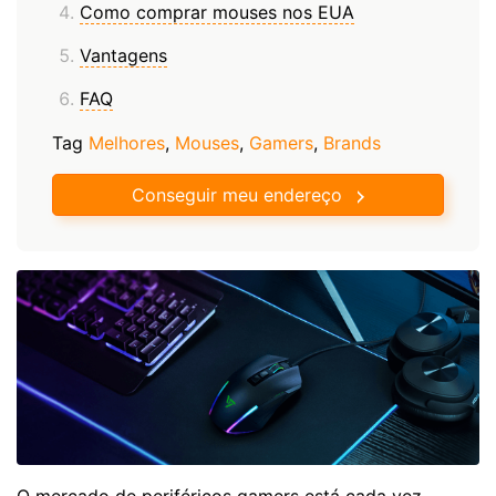
Como comprar mouses nos EUA
Vantagens
FAQ
Tag
Melhores
,
Mouses
,
Gamers
,
Brands
Conseguir meu endereço