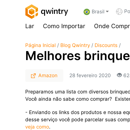
Po
Brasil
Lar
Como Importar
Onde Compr
Página Inicial
/
Blog Qwintry
/
Discounts
/
Melhores brinque
Amazon
28 fevereiro 2020
62
Preparamos uma lista com diversos brinque
Você ainda não sabe como comprar? Existe
- Enviando os links dos produtos e nossa eq
desse serviço você pode parcelar suas comp
veja como
.