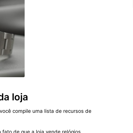
da loja
ocê compile uma lista de recursos de
 fato de que a loja vende relógios