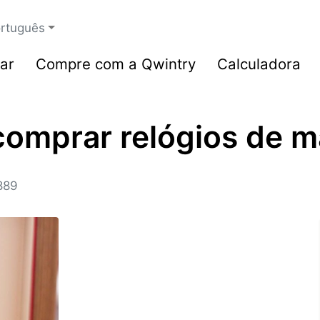
rtuguês
ar
Compre com a Qwintry
Calculadora
 comprar relógios de 
889