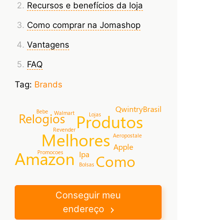
Recursos e benefícios da loja
Como comprar na Jomashop
Vantagens
FAQ
Tag:
Brands
QwintryBrasil
Bebe
Walmart
Produtos
Relogios
Lojas
Revender
Melhores
Aeropostale
Apple
Amazon
Promocoes
Ipa
Como
Bolsas
Conseguir meu
endereço