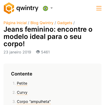
Página Inicial
/
Blog Qwintry
/
Gadgets
/
​Jeans feminino: encontre o
modelo ideal para o seu
corpo!
23 janeiro 2019
5461
Contente
Petite
Curvy
Corpo "ampulheta"