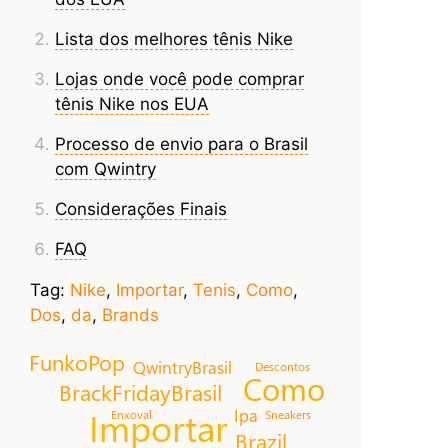
Lista dos melhores tênis Nike
Lojas onde você pode comprar
tênis Nike nos EUA
Processo de envio para o Brasil
com Qwintry
Considerações Finais
FAQ
Tag:
Nike
,
Importar
,
Tenis
,
Como
,
Dos
,
da
,
Brands
FunkoPop
QwintryBrasil
Descontos
Como
BrackFridayBrasil
Importar
Ipa
Enxoval
Sneakers
Brazil