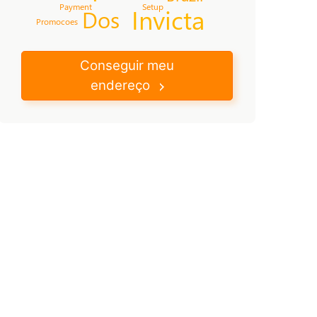
Payment
Setup
Invicta
Dos
Promocoes
Conseguir meu
endereço