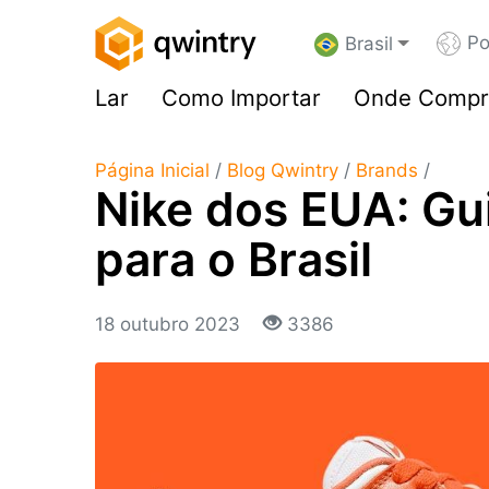
Po
Brasil
Lar
Como Importar
Onde Compr
Página Inicial
/
Blog Qwintry
/
Brands
/
Nike dos EUA: Gu
para o Brasil
18 outubro 2023
3386