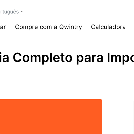
rtuguês
ar
Compre com a Qwintry
Calculadora
ia Completo para Impo