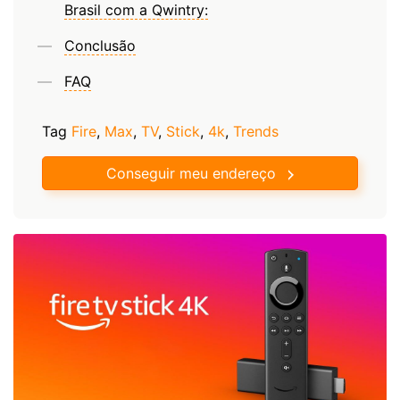
Brasil com a Qwintry:
Conclusão
FAQ
Tag
Fire
,
Max
,
TV
,
Stick
,
4k
,
Trends
Conseguir meu endereço