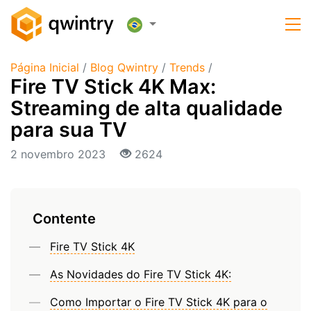
Página Inicial
/
Blog Qwintry
/
Trends
/
Fire TV Stick 4K Max:
Streaming de alta qualidade
para sua TV
2 novembro 2023
2624
Contente
Fire TV Stick 4K
As Novidades do Fire TV Stick 4K:
Como Importar o Fire TV Stick 4K para o