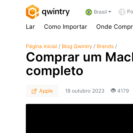
Po
Brasil
Lar
Como Importar
Onde Compr
Página Inicial
/
Blog Qwintry
/
Brands
/
Comprar um MacB
completo
Apple
18 outubro 2023
4179