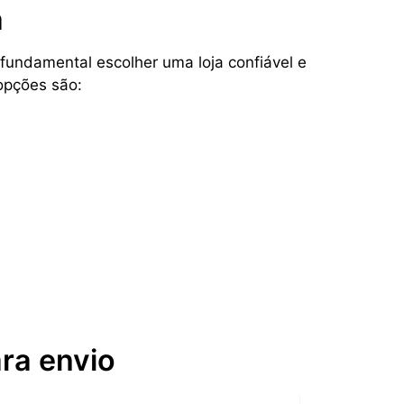
a
undamental escolher uma loja confiável e
opções são:
ara envio