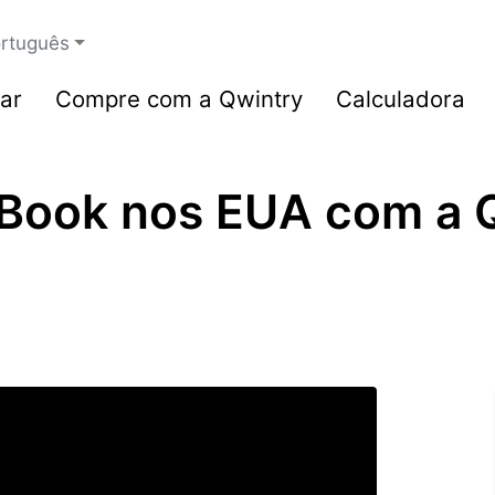
rtuguês
ar
Compre com a Qwintry
Calculadora
ook nos EUA com a Q