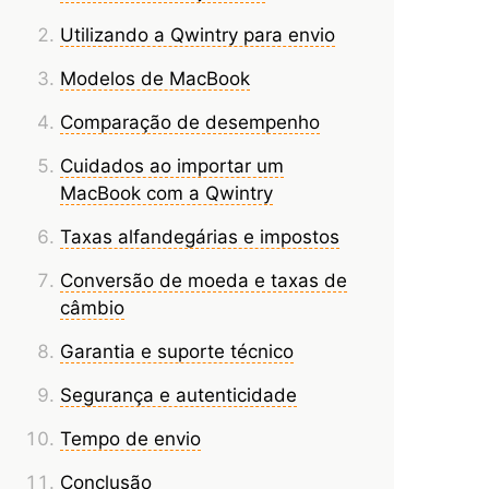
Utilizando a Qwintry para envio
Modelos de MacBook
Comparação de desempenho
Cuidados ao importar um
MacBook com a Qwintry
Taxas alfandegárias e impostos
Conversão de moeda e taxas de
câmbio
Garantia e suporte técnico
Segurança e autenticidade
Tempo de envio
Conclusão