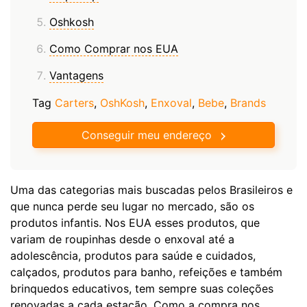
Oshkosh
Como Comprar nos EUA
Vantagens
Tag
Carters
,
OshKosh
,
Enxoval
,
Bebe
,
Brands
Conseguir meu endereço
Uma das categorias mais buscadas pelos Brasileiros e
que nunca perde seu lugar no mercado, são os
produtos infantis. Nos EUA esses produtos, que
variam de roupinhas desde o enxoval até a
adolescência, produtos para saúde e cuidados,
calçados, produtos para banho, refeições e também
brinquedos educativos, tem sempre suas coleções
renovadas a cada estação. Como a compra nos