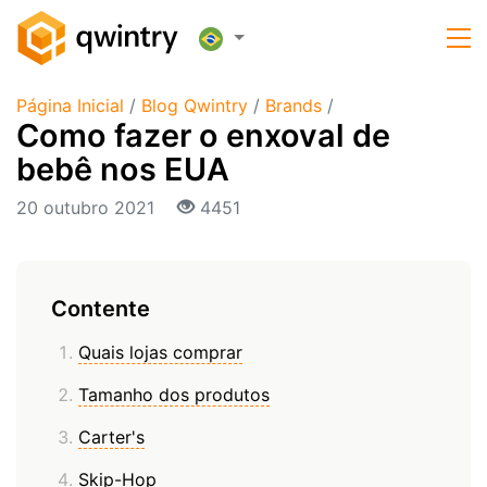
Página Inicial
/
Blog Qwintry
/
Brands
/
Como fazer o enxoval de
bebê nos EUA
20 outubro 2021
4451
Contente
Quais lojas comprar
Tamanho dos produtos
Carter's
Skip-Hop