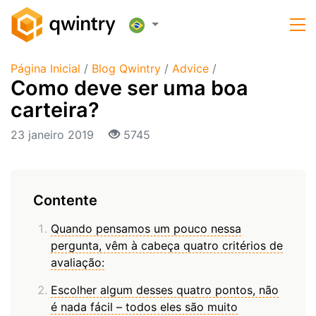
Página Inicial
/
Blog Qwintry
/
Advice
/
Como deve ser uma boa
carteira?
23 janeiro 2019
5745
Contente
Quando pensamos um pouco nessa
pergunta, vêm à cabeça quatro critérios de
avaliação:
Escolher algum desses quatro pontos, não
é nada fácil – todos eles são muito